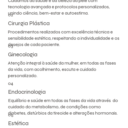
Cuidamos da saúde e da beleza da pele com
tecnologia avançada e protocolos personalizados,
unindo ciência, bem-estar e autoestima.
02
Cirurgia Plástica
Procedimentos realizados com excelência técnica e
sensibilidade estética, respeitando a individualidade e os
desejos de cada paciente.
03
Ginecologia
Atenção integral à saúde da mulher, em todas as fases
da vida, com acolhimento, escuta e cuidado
personalizado.
04
Endocrinologia
Equilíbrio e saúde em todas as fases da vida através do
cuidado do metabolismo, de condições como
diabetes, distúrbios da tireoide e alterações hormonais.
05
Estética